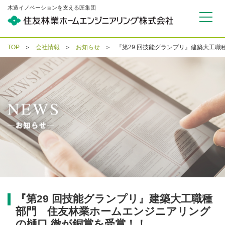
木造イノベーションを支える匠集団
TOP
会社情報
お知らせ
『第29 回技能グランプリ』建築大工
『第29 回技能グランプリ』建築大工職種
部門 住友林業ホームエンジニアリング
の樋口 徹が銅賞を受賞！！