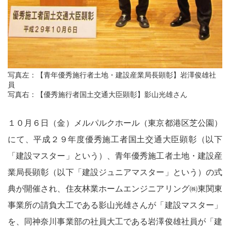
写真左：【青年優秀施行者土地・建設産業局長顕彰】岩澤俊雄社
員
写真右：【優秀施行者国土交通大臣顕彰】影山光雄さん
１０月６日（金）メルパルクホール（東京都港区芝公園）
にて、平成２９年度優秀施工者国土交通大臣顕彰（以下
「建設マスター」という）、青年優秀施工者土地・建設産
業局長顕彰（以下「建設ジュニアマスター」という）の式
典が開催され、住友林業ホームエンジニアリング㈱東関東
事業所の請負大工である影山光雄さんが「建設マスター」
を、同神奈川事業部の社員大工である岩澤俊雄社員が「建