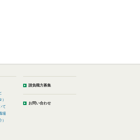
請負職方募集
と
タ）
お問い合わせ
いて
職場
介）