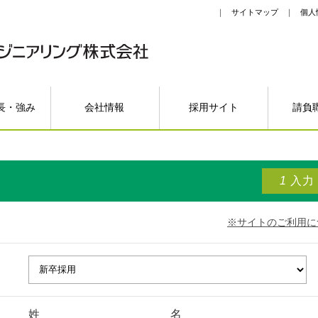
サイトマップ
個人
長・強み
会社情報
採用サイト
請負
1
入力
※サイトのご利用に
姓
名